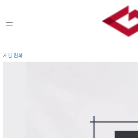
로그인
회원가입
취업성공 프로젝트
진형엽 강사
게임 원화
단과별 강좌
이벤트
커뮤니티
강사진소개
게임클래스
이용안내